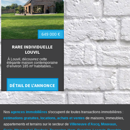
649 000
€
RARE INDIVIDUELLE
LOUVIL
À Louvil, découvrez cette
élégante maison contemporaine
d’environ 185 m² habitables...
DÉTAIL DE L'ANNONCE
Nos
agences immobilières
s'occupent de toutes transactions immobilières :
estimations gratuites, locations, achats et ventes
de maisons, immeubles,
appartements et terrains sur le secteur de
Villeneuve d'Ascq
,
Mouvaux
,