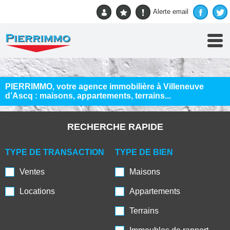
Accueil
Alerte email
PIERRIMMO, votre agence immobilière à Villeneuve
d’Ascq : maisons, appartements, terrains...
RECHERCHE RAPIDE
TYPE DE TRANSACTION
TYPE DE BIEN
Ventes
Maisons
Locations
Appartements
Terrains