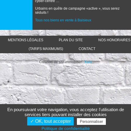
cyber-centre …
Urbains en quête de campagne «active », vous serez
séduits !
Tous nos biens en vente à Baisieux
MENTIONS LÉGALES
PLAN DU SITE
NOS HONORAIRES
(TARIFS MAXIMUMS)
CONTACT
Création de site immobilier
: Kaïo
En poursuivant votre navigation, vous acceptez l'utilisation de
services tiers pouvant installer des cookies
✓ OK, tout accepter
Personnaliser
Politique de confidentialité