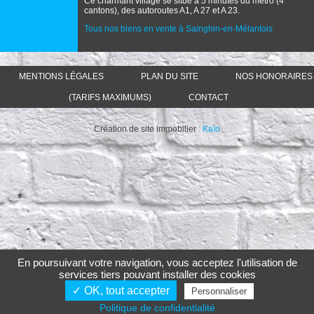
Ce charmant village se situe à 5 minutes du métro (4
cantons), des autoroutes A1, A 27 et A 23.
Tous nos biens en vente à Sainghin-en-Mélantois
MENTIONS LÉGALES
PLAN DU SITE
NOS HONORAIRES
(TARIFS MAXIMUMS)
CONTACT
Création de site immobilier
: Kaïo
En poursuivant votre navigation, vous acceptez l'utilisation de
services tiers pouvant installer des cookies
✓ OK, tout accepter
Personnaliser
Politique de confidentialité