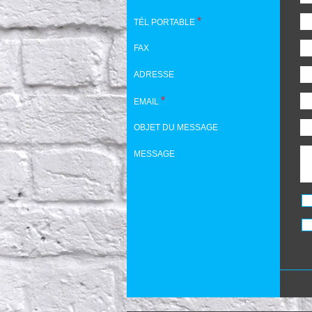
*
TÉL PORTABLE
FAX
ADRESSE
*
EMAIL
OBJET DU MESSAGE
MESSAGE