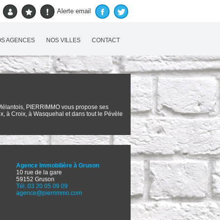
Alerte email
S AGENCES
NOS VILLES
CONTACT
et Mélantois, PIERRIMMO vous propose ses
x, à Croix, à Wasquehal et dans tout le Pévèle
Agence Immobilière à Gruson
10 rue de la gare
59152 Gruson
Tél. 03 20 05 09 09
agence@pierrimmo.com