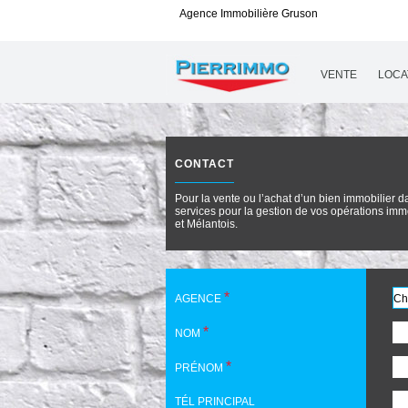
Agence Immobilière
Gruson
Accueil
> Contact
VENTE
LOCA
CONTACT
Pour la vente ou l’achat d’un bien immobilier
services pour la gestion de vos opérations imm
et Mélantois.
*
AGENCE
*
NOM
*
PRÉNOM
TÉL PRINCIPAL