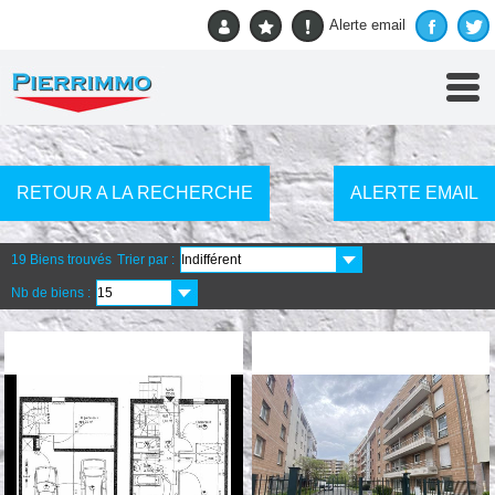
Accueil
> Toutes les annonces
Alerte email
RETOUR A LA RECHERCHE
ALERTE EMAIL
19 Biens trouvés
Trier par :
Nb de biens :