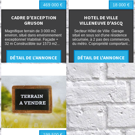
469 000
€
18 000
€
CADRE D'EXCEPTION
HOTEL DE VILLE
GRUSON
VILLENEUVE D'ASCQ
Magnifique terrain de 3 000 m2
Secteur Hôtel de Ville Garage
environ, situé dans environnement
situé en sous sol d'une résidence
exceptionnel Viabilisé. Façade +
sécurisée, à 2 pas des commerces,
32 m Constructible sur 1573 m2...
du métro. Copropriété comportant...
DÉTAIL DE L'ANNONCE
DÉTAIL DE L'ANNONCE
199 500
€