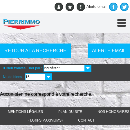
Accueil
> Vente
Alerte email
RETOUR A LA RECHERCHE
ALERTE EMAIL
0 Bien trouvés
Trier par :
Nb de biens :
Aucun bien ne correspond à votre recherche.
MENTIONS LÉGALES
PLAN DU SITE
NOS HONORAIRES
(TARIFS MAXIMUMS)
CONTACT