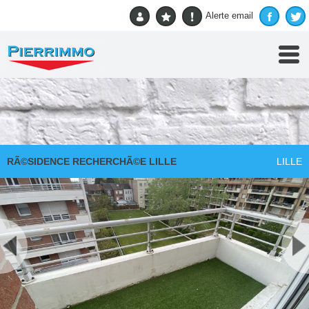
Accueil
>
Vente
> RÃ©SIDENCE RECHERCHÃ©E LILLE
Alerte email
RETOUR A LA RECHERCHE
RÃ©SIDENCE RECHERCHÃ©E LILLE
LILLE