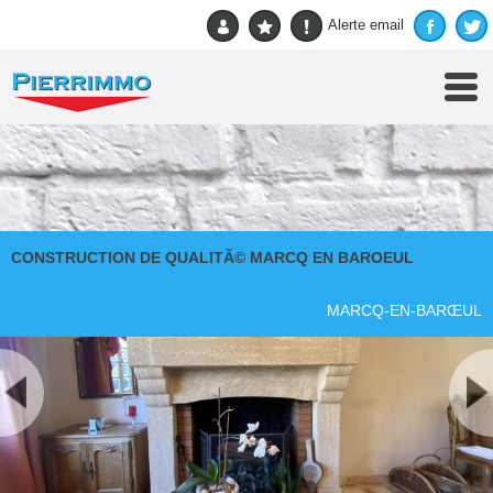
Accueil
>
Vente
> CONSTRUCTION DE QUALITÃ© MARCQ EN BAROEUL
Alerte email
RETOUR A LA RECHERCHE
CONSTRUCTION DE QUALITÃ© MARCQ EN BAROEUL
MARCQ-EN-BARŒUL